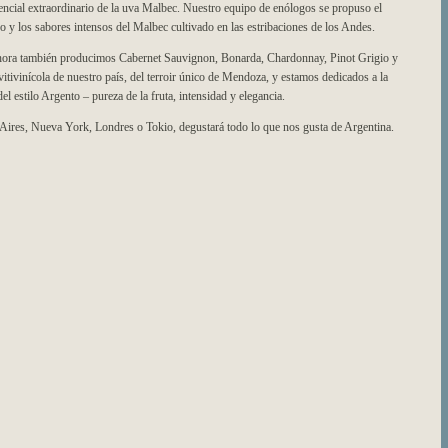
ncial extraordinario de la uva Malbec. Nuestro equipo de enólogos se propuso el
ado y los sabores intensos del Malbec cultivado en las estribaciones de los Andes.
 ahora también producimos Cabernet Sauvignon, Bonarda, Chardonnay, Pinot Grigio y
tivinícola de nuestro país, del terroir único de Mendoza, y estamos dedicados a la
del estilo Argento – pureza de la fruta, intensidad y elegancia.
Aires, Nueva York, Londres o Tokio, degustará todo lo que nos gusta de Argentina.