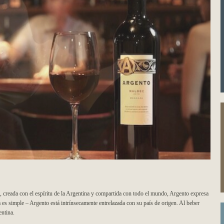
creada con el espíritu de la Argentina y compartida con todo el mundo, Argento expresa
a es simple – Argento está intrínsecamente entrelazada con su país de origen. Al beber
entina.