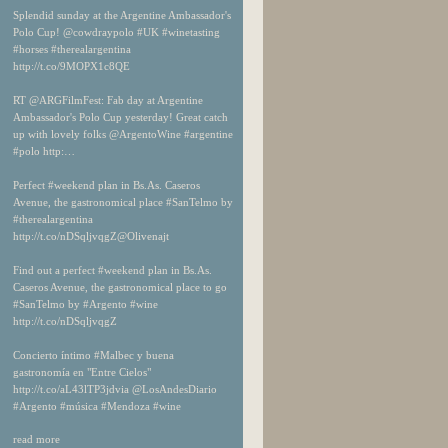
Splendid sunday at the Argentine Ambassador's
Polo Cup! @cowdraypolo #UK #winetasting
#horses #therealargentina
http://t.co/9MOPX1c8QE
RT @ARGFilmFest: Fab day at Argentine
Ambassador's Polo Cup yesterday! Great catch
up with lovely folks @ArgentoWine #argentine
#polo http:…
Perfect #weekend plan in Bs.As. Caseros
Avenue, the gastronomical place #SanTelmo by
#therealargentina
http://t.co/nDSqljvqgZ@Olivenajt
Find out a perfect #weekend plan in Bs.As.
Caseros Avenue, the gastronomical place to go
#SanTelmo by #Argento #wine
http://t.co/nDSqljvqgZ
Concierto íntimo #Malbec y buena
gastronomía en "Entre Cielos"
http://t.co/aL43lTP3jdvia @LosAndesDiario
#Argento #música #Mendoza #wine
read more